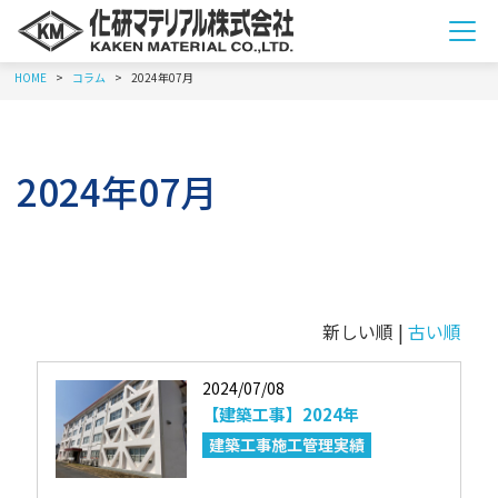
メ
ニ
HOME
コラム
2024年07月
を
開
閉
す
る
2024年07月
新しい順 |
古い順
2024/07/08
【建築工事】2024年
建築工事施工管理実績