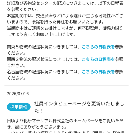
詳細及び各物流センターの配送につきましては、以下の日程表
を参照ください。
お盆期間中は、交通渋滞などによる遅れが生じる可能性がござ
いますので、余裕を持った発注をお願いいたします。
当期間中はご迷惑をお掛けしますが、何卒御理解、御協力賜り
ますよう宜しくお願い申し上げます。
関東５物流の配送状況につきましては、
こちらの日程表を
参照
ください。
関西２物流の配送状況につきましては、
こちらの日程表を
参照
ください。
名古屋物流の配送状況につきましては、
こちらの日程表を
参照
ください。
2026/07/16
社員インタビューページを更新いたしまし
採用情報
た！
日頃より化研マテリアル株式会社のホームページをご覧いただ
き、誠にありがとうございます。
このたび、弊社の業務を支える内勤職である「購買」と「DX推