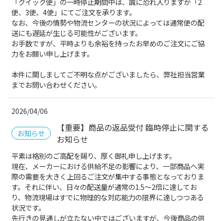
「クイック便」の一時停止期間中は、誠に恐れ入りますが「2
便、3便、4便」にてご注文を承ります。
なお、今後の情勢や物流センターの状況によっては通常便の配
送にも遅延が生じる可能性がございます。
お手数ですが、平時よりも余裕を持ったお早めのご注文にご協
力をお願い申し上げます。
本件に関しましてご不明な点がございましたら、弊社担当営業
までお問い合わせください。
2026/04/06
【重要】商品の返品受付 臨時停止に関する
お知らせ
お知らせ
平素は格別のご高配を賜り、厚く御礼申し上げます。
現在、メーカーにおける供給不足の影響により、一部商品へ実
際の需要を大きく上回るご注文が集中する事態となっておりま
す。それに伴い、日々の配送量が通常の1.5～2倍に達してお
り、物流現場はすでに物理的な対応能力の限界に達しつつある
状況です。
先行きの見通しが立たない中ではございますが、今後商品の供