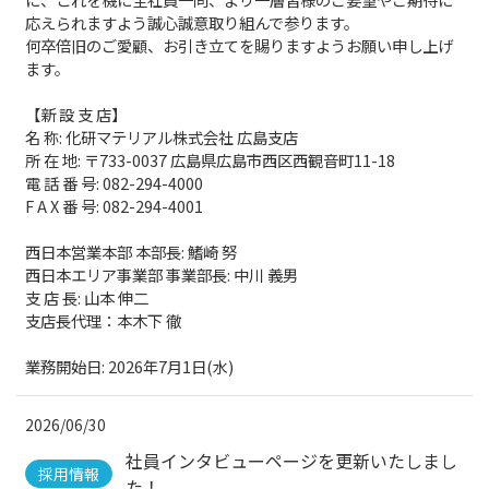
応えられますよう誠心誠意取り組んで参ります。
何卒倍旧のご愛顧、お引き立てを賜りますようお願い申し上げ
ます。
【新 設 支 店】
名 称: 化研マテリアル株式会社 広島支店
所 在 地: 〒733-0037 広島県広島市西区西観音町11-18
電 話 番 号: 082-294-4000
F A X 番 号: 082-294-4001
西日本営業本部 本部長: 鰭崎 努
西日本エリア事業部 事業部長: 中川 義男
支 店 長: 山本 伸二
支店長代理：本木下 徹
業務開始日: 2026年7月1日(水)
2026/06/30
社員インタビューページを更新いたしまし
採用情報
た！