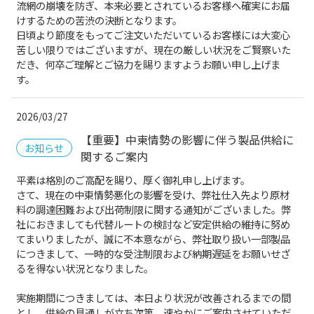
流網の崩壊を防ぎ、本来必要とされているお客様へ確実にお届
けするための苦渋の決断となります。
日頃より節度をもってご注文いただいているお客様には大変心
苦しい限りではございますが、現在の厳しい状況をご賢察いた
だき、何卒ご理解とご協力を賜りますようお願い申し上げま
す。
2026/03/27
【重要】中東情勢の影響に伴う製品供給に
お知らせ
関するご案内
平素は格別のご高配を賜り、厚く御礼申し上げます。
さて、現在の中東情勢悪化の影響を受け、弊社仕入先より原材
料の調達困難および出荷制限に関する通知がございました。弊
社におきましても代替ルートの検討など安定供給の維持に努め
てまいりましたが、誠に不本意ながら、弊社取り扱い一部製品
につきまして、一時的な受注制限および納期遅延をお願いせざ
るを得ない状況となりました。
実施期間につきましては、本日より状況が改善されるまでの間
とし、供給の見通しが立ち次第、速やかにご案内させていただ